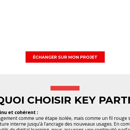
ÉCHANGER SUR MON PROJET
UOI CHOISIR KEY PART
u et cohérent :
ngement comme une étape isolée, mais comme un fil rouge s
lture interne jusqu’à l’ancrage des nouveaux usages. En co
ls de digital learning, nous assurons une continuité parfait